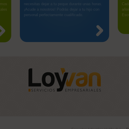
emos
necesitas dejar a tu peque durante unas horas.
Cada
ales
¡Acude a nosotros! Podrás dejar a tu hijo con
años
personal perfectamente cualificado.
Esc