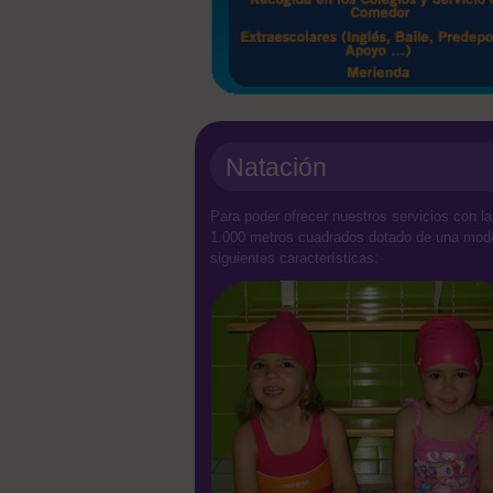
Natación
Para poder ofrecer nuestros servicios con l
1.000 metros cuadrados dotado de una moder
siguientes características: