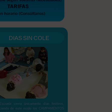
DIAS SIN COLE
Escuela cierra únicamente días festivos,
eciendo de este modo los CAMPAMENTOS