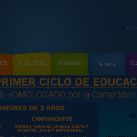
C/ La
ños
3-10 años
Rutinas
Co
Fotos