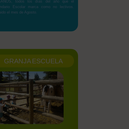
ANOS, todos los días del año que el
endario Escolar marca como no lectivos.
uido el mes de Agosto.
GRANJA ESCUELA