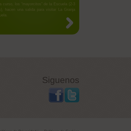
 curso, los “mayorcitos” de la Escuela (2-3
), hacen una salida para visitar La Granja
uela.
Siguenos