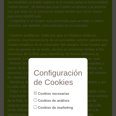
funcionalidad se puede suprimir si el usuario pulsa la funcionalidad
"cerrar sesión", de forma que esta Cookie se elimina y la próxima
vez que entre en el servicio el usuario tendrá que iniciar sesión
para estar identificado.
- Comprobar si el usuario está autorizado para acceder a ciertos
servicios, por ejemplo, para participar en un concurso.
• Cookies analíticas: Cada vez que un Usuario visita un
servicio, una herramienta de un proveedor externo genera una
Cookie analítica en el ordenador del usuario. Esta Cookie que
sólo se genera en la visita, servirá en próximas visitas a los
Servicios de la Web para identificar de forma anónima al
visitante. Los objetivos principales que se persiguen son:
- Permitir la identificación anónima de los usuarios navegantes a
través de la "Cookie" (identifica navegadores y dispositivos, no
Configuración
personas) y por lo tanto la contabilización aproximada del número
de visitantes y su tendencia en el tiempo.
de Cookies
- Identificar de forma anónima los contenidos más visitados y por
lo tanto más atractivos para los usuarios.
- Saber si el usuario que está accediendo es nuevo o repite visita.
Cookies necesarias
- Importante: Salvo que el usuario decida registrarse en un servicio
Cookies de análisis
de la Web, la "Cookie" nunca irá asociada a ningún dato de
carácter personal que pueda identificarle. Dichas Cookies sólo
Cookies de marketing
serán utilizadas con propósitos estadísticos que ayuden a la
optimización de la experiencia de los Usuarios en el sitio.