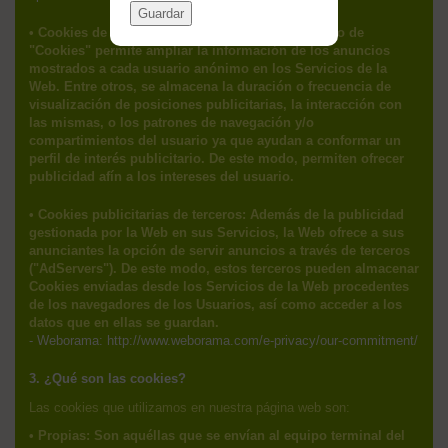
Guardar
• Cookies de publicidad comportamental: Este tipo de
"Cookies" permite ampliar la información de los anuncios
mostrados a cada usuario anónimo en los Servicios de la
Web. Entre otros, se almacena la duración o frecuencia de
visualización de posiciones publicitarias, la interacción con
las mismas, o los patrones de navegación y/o
compartimientos del usuario ya que ayudan a conformar un
perfil de interés publicitario. De este modo, permiten ofrecer
publicidad afín a los intereses del usuario.
• Cookies publicitarias de terceros: Además de la publicidad
gestionada por la Web en sus Servicios, la Web ofrece a sus
anunciantes la opción de servir anuncios a través de terceros
("AdServers"). De este modo, estos terceros pueden almacenar
Cookies enviadas desde los Servicios de la Web procedentes
de los navegadores de los Usuarios, así como acceder a los
datos que en ellas se guardan.
- Weborama: http://www.weborama.com/e-privacy/our-commitment/
3. ¿Qué son las cookies?
Las cookies que utilizamos en nuestra página web son:
• Propias: Son aquéllas que se envían al equipo terminal del