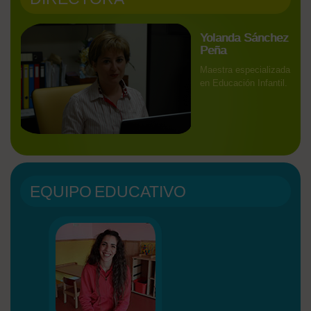
Yolanda Sánchez
Peña
Maestra especializada
en Educación Infantil.
EQUIPO EDUCATIVO